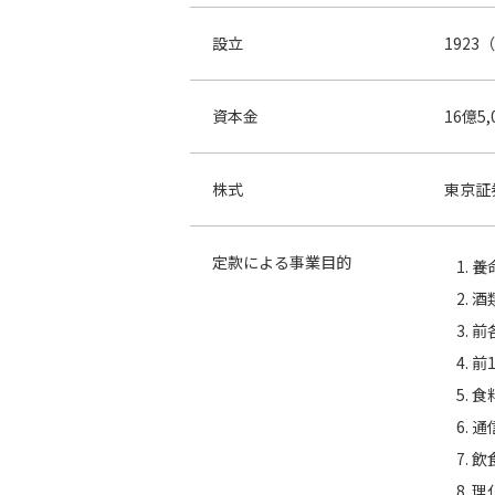
設立
1923
資本金
16億5
株式
東京証
定款による事業目的
養
酒
前
前
食
通
飲
理