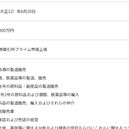
（大正12）年6月20日
,000万円
券取引所プライム市場上場
命酒の製造販売
類、医薬品等の製造、販売
各号の原料品・副産品の製造販売
1号2号の原料品および酒類、医薬品等の輸入
料品の製造販売、輸入およびそれらの仲介
信販売業
食店および売店の経営
化学、薬学等に関する分析および検査の受託ならびにこれらに関するコ