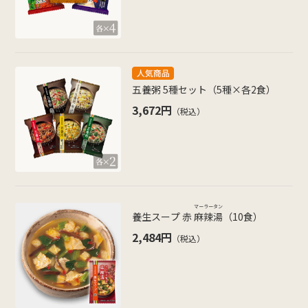
五養粥 5種セット（5種×各2食）
3,672円
（税込）
マーラータン
養生スープ 赤
麻辣湯
（10食）
2,484円
（税込）