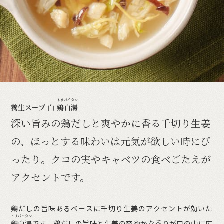
トリパイタン
養生スープ 白
鶏白湯
深い旨みの鶏だしと爽やかに香る
千切り生姜
の、ほっとする味わいは元気が欲しい時にぴ
ったり。
クコの実やキャベツの食べごたえが
アクセントです。
鶏だしの旨味あるベースに千切り生姜のアクセントが効いた
トリパイタン
鶏白湯
です。鶏だしの旨味と生姜の爽やかな香りが口の中に広