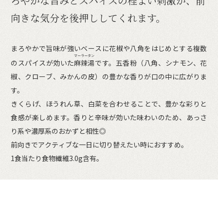
ろやかな旨みとスパイスの程よい刺激が、前
向きな気分を後押ししてくれます。
まろやかで旨味が強いベースに花椒や八角をはじめとする複数
マーラータン
のスパイスが効いた
麻辣湯
です。五香粉（八角、シナモン、花
椒、クローブ、みかんの皮）の豊かな香りが口の中に広がりま
す。
きくらげ、ほうれん草、白菜を合わせることで、豊かな彩りと
食感が楽しめます。香りと辛味が効いた味わいのため、あっさ
り系や濃厚系のおかずと相性◎
前向きでアクティブな一日に切り替えたい時におすすめ。
1食当たり食物繊維3.0g含有。