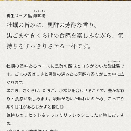
サンラータン
養生スープ 黒
酸辣湯
牡蠣の旨みに、黒酢の芳醇な香り。
黒ごまやきくらげの食感を楽しみながら、気
持ちをすっきりさせる一杯です。
サンラータン
牡蠣の旨味あるベースに黒酢の酸味とコクが効いた
酸辣湯
で
す。ごまの香ばしさと黒酢の深みある芳醇な香りが口の中に広
がります。
黒ごま、きくらげ、たまご、小松菜を合わせることで、豊かな彩
りと食感が楽しめます。酸味が効いた味わいのため、こってり
系や甘味があるおかずと相性◎
気持ちのリセット＆すっきりリフレッシュしたい時におすす
め。