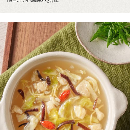
1食当たり食物繊維3.3g含有。