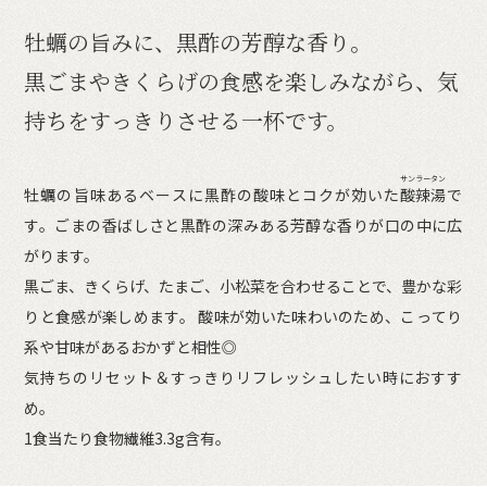
牡蠣の旨みに、黒酢の芳醇な香り。
黒ごまやきくらげの食感を楽しみながら、気
持ちをすっきりさせる一杯です。
サンラータン
牡蠣の旨味あるベースに黒酢の酸味とコクが効いた
酸辣湯
で
す。ごまの香ばしさと黒酢の深みある芳醇な香りが口の中に広
がります。
黒ごま、きくらげ、たまご、小松菜を合わせることで、豊かな彩
りと食感が楽しめます。 酸味が効いた味わいのため、こってり
系や甘味があるおかずと相性◎
気持ちのリセット＆すっきりリフレッシュしたい時におすす
め。
1食当たり食物繊維3.3g含有。