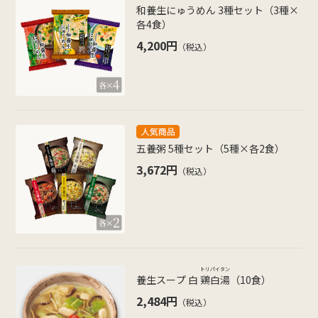
和養生にゅうめん 3種セット（3種×
各4食）
4,200円
（税込）
五養粥 5種セット（5種×各2食）
3,672円
（税込）
トリパイタン
養生スープ 白
鶏白湯
（10食）
2,484円
（税込）