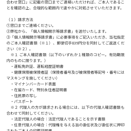
合わせ窓口」に記載の窓口までご連絡いただければ、ご本人であるこ
とを確認の上、合理的な範囲内で速やかに対処させていただきます。
（１）請求方法
①窓口までご連絡ください。
②弊社から、「個人情報開示等請求書」を送付いたします。
③「個人情報開示等請求書」に必要事項をご記入いただき、当社指定
のご本人確認書類（※１）、郵便切手839円分を同封してご返送くだ
さい（※２）。
※１ ご本人確認書類（以下のいずれか１種類のコピー。有効期限
内のものに限ります。）
・運転免許証、運転経歴証明書
・健康保険被保険者証（保険者番号及び被保険者等記号・番号には
マスキングを施してください）
・マイナンバーカード表面
・在留カード、特別永住者証明書
・住民票の写し
・パスポート
※２ 代理人の方が請求される場合には、以下の代理人確認書類も
合わせて同封してください。
・法定代理人の場合：法定代理人であることを示す書類
・任意代理人の場合：代理権を与える旨の委任状及び委任状に押印
されたご本人の印鑑証明書