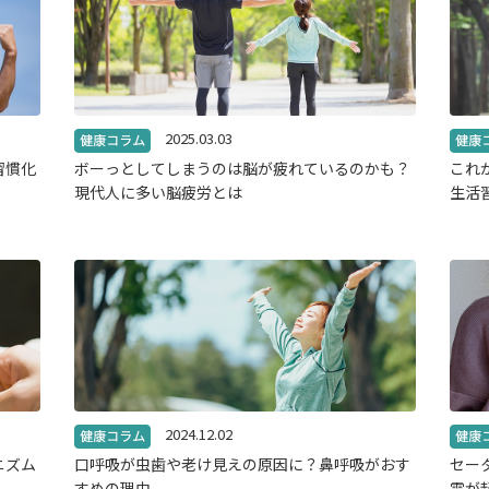
2025.03.03
習慣化
ボーっとしてしまうのは脳が疲れているのかも？
これ
現代人に多い脳疲労とは
生活
2024.12.02
ニズム
口呼吸が虫歯や老け見えの原因に？鼻呼吸がおす
セー
すめの理由
電が