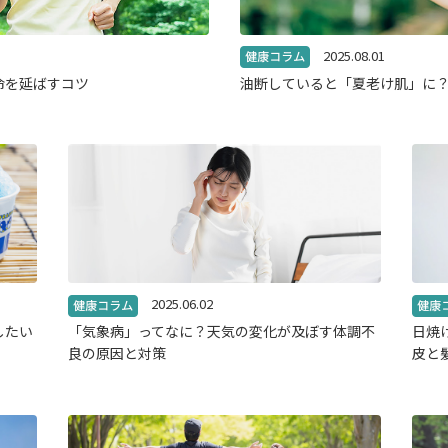
2025.08.01
命を延ばすコツ
油断していると「夏老け肌」に
2025.06.02
したい
「気象病」ってなに？天気の変化が及ぼす体調不
日焼
良の原因と対策
皮と