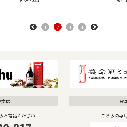
1
2
3
4
注文は
F
らお電話ください
こちらの専