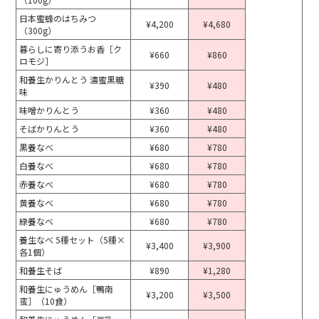
日本蜜蜂のはちみつ
¥4,200
¥4,680
（300g）
暮らしに寄り添うお香［ク
¥660
¥860
ロモジ］
和養生かりんとう 濃蜜黒糖
¥390
¥480
味
味噌かりんとう
¥360
¥480
そばかりんとう
¥360
¥480
黒養なべ
¥680
¥780
白養なべ
¥680
¥780
赤養なべ
¥680
¥780
黄養なべ
¥680
¥780
緑養なべ
¥680
¥780
養生なべ 5種セット（5種×
¥3,400
¥3,900
各1個）
和養生そば
¥890
¥1,280
和養生にゅうめん［鴨南
¥3,200
¥3,500
蛮］（10食）