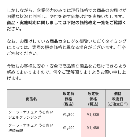
しかしながら、企業努力のみでは現行価格での商品のお届けが
困難な状況と判断し、やむを得ず価格改定を実施いたします。
商品・実施時期に関しましては下記の価格改定一覧をご確認く
ださい。
なお、お届けしている商品カタログを御覧いただくタイミング
によっては、実際の販売価格と異なる場合がございます。何卒
ご容赦ください。
今後もお客様に安心・安全で高品質な商品をお届けできるよう
努めてまいりますので、何卒ご理解賜りますようお願い申し上
げます。
改定前
改定後
価格
商品名
価格
価格
改定日
※
(税込)
(税込)
(ご注文日
)
クーラ・ナチュア うるおい
¥1,800
¥1,880
ジェルクレンジング
クーラ・ナチュア うるおい
¥1,400
¥1,480
洗顔石鹸