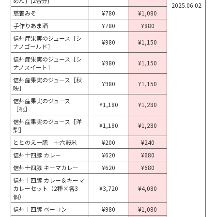
めん］(2合分)
2025.06.02
慈養みそ
¥780
¥1,080
手作りあま酒
¥780
¥880
信州産果実のジュース［シ
¥980
¥1,150
ナノゴールド］
信州産果実のジュース［シ
¥980
¥1,150
ナノスイート］
信州産果実のジュース［秋
¥980
¥1,150
映］
信州産果実のジュース
¥1,180
¥1,280
［桃］
信州産果実のジュース［洋
¥1,180
¥1,280
梨］
ととのえ一膳 十六穀米
¥200
¥240
信州十四豚 カレー
¥620
¥680
信州十四豚 キーマカレー
¥620
¥680
信州十四豚 カレー＆キーマ
カレーセット（2種×各3
¥3,720
¥4,080
個）
信州十四豚 ベーコン
¥980
¥1,080