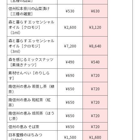
［五種の山菜］
信州松本奈川の山菜漬け
¥530
¥630
［三種の雑茸］
森と暮らす エッセンシャル
オイル［クロモジ］
¥2,600
¥3,120
（1ml）
森と暮らす エッセンシャル
オイル［クロモジ］
¥7,200
¥8,640
（3ml）
森を感じるミックスナッツ
¥490
¥540
［素焼きナッツ］
素材せんべい［のりしら
¥690
¥720
す］
南信州の恵み 若蒸し茶（緑
¥650
¥720
茶）
南信州の恵み 和紅茶（紅
¥650
¥720
茶）
南信州の恵み 焙煎茶（ほう
¥650
¥720
じ茶）
信州の恵み そば茶
¥650
¥720
日本蜜蜂のはちみつ
¥1,580
¥1,680
（100g）