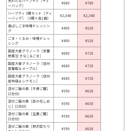
光わたるハーブティ［ティ
¥680
¥780
ーバッグ］
ハーブティ 3種セット［ティ
¥2,040
¥2,340
ーバッグ］（3種×各1個）
香ばしごま味噌ドレッシン
¥490
¥520
グ
ごま・くるみ・味噌ドレッ
¥490
¥520
シング
国産大麦グラノーラ［安曇
¥680
¥720
野黒豆 きなこ&ごま］
国産大麦グラノーラ［信州
¥680
¥720
産葡萄＆メープル］
国産大麦グラノーラ［信州
¥680
¥720
産林檎＆シナモン］
混ぜご飯の素［牛蒡ご膳］
¥590
¥630
(2合分)
混ぜご飯の素［菜の花しめ
¥590
¥630
じ］(2合分)
混ぜご飯の素［生姜ご膳］
¥590
¥630
(2合分)
混ぜご飯の素［野沢菜ちり
¥590
¥630