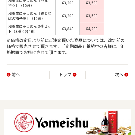
和養生にゅうめん［豆乳
¥3,200
¥3,500
担々］（10食）
和養生にゅうめん［鶏とゆ
¥3,200
¥3,500
ばの柚子塩］（10食）
和養生にゅうめん 3種セッ
¥3,840
¥4,200
ト（3種×各4食）
※価格改定日より前にご注文頂いた商品については、改定前の
価格で販売させて頂きます。
「定期商品」継続中の皆様は、価
格据置でお届けさせて頂きます。
前へ
トップ
次へ