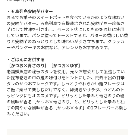
・五島列島安納芋バター
まるでお菓子のスイートポテトを食べているかのような味わい
の安納芋バター。
五島列島で有機栽培された安納芋を一度焼き
芋にして甘味を引き出し、ペースト状にしたものを原料に使用
しています。パンに塗ってトーストすると、バターの香ばしい香
りと安納芋のねっとりとした味わいが引き立ちます。クラッカ
ーやパンケーキのお供など、アレンジもおすすめです。
・ごはんにお供する
［かつお×青さのり］［かつお×ゆず］
老舗鮮魚店の秘伝のタレを使用。元々お惣菜として製造してい
た昆布巻きの中の鰹の味付けをヒントにした、門外不出の甘辛
タレのかつおフレークです。しっとりやわらかい鰹フレークは
ご飯に乗せて楽しむだけでなく、卵焼きやサラダ、うどんのト
ッピングにもオススメです。ピリッとした辛みと青さのりの磯
の風味が香る［かつお×青さのり］と、ピリッとした辛みと柚
子の爽やかな風味が香る［かつお×ゆず］の2フレーバーお楽し
みください。